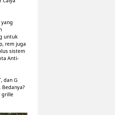
r Calya
n yang
m
ag untuk
, rem juga
plus sistem
ta Anti-
T, dan G
. Bedanya?
grille