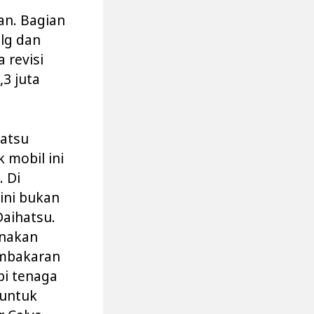
an. Bagian
lg dan
 revisi
,3 juta
hatsu
 mobil ini
. Di
 ini bukan
Daihatsu.
unakan
embakaran
api tenaga
 untuk