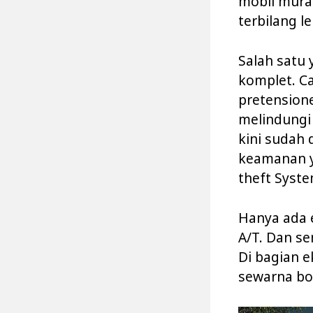
mobil murah
terbilang l
Salah satu 
komplet. Ca
pretensione
melindungi
kini sudah 
keamanan y
theft Syste
Hanya ada e
A/T. Dan s
Di bagian ek
sewarna bo