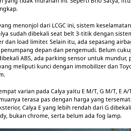
 yang tidak murahan ini. Seperti Brio Satya, fitu
engkap.
yang menonjol dari LCGC ini, sistem keselamata
lya sudah dibekali seat belt 3-titik dengan siste
r dan load limiter. Selain itu, ada sepasang airb
 penumpang depan dan pengemudi. Belum cukup
dibekali ABS, ada parking sensor untuk mundur, 
ang meliputi kunci dengan immobilizer dan Toyo
m.
mpat varian pada Calya yaitu E M/T, G M/T, E A/
emuanya terasa pas dengan harga yang tersemat
sterior, Calya E yang lebih rendah dari G dibekali 
dy, bukan chrome, serta belum ada fog lamp.