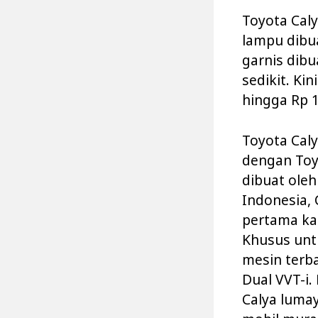
Toyota Cal
lampu dibu
garnis dibu
sedikit. Ki
hingga Rp 1
Toyota Caly
dengan Toy
dibuat oleh
Indonesia, 
pertama kal
Khusus unt
mesin terb
Dual VVT-i.
Calya lumay